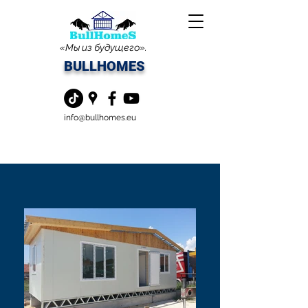
«Мы из будущего».
BULLHOMES
info@bullhomes.eu