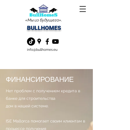
«Мы из будущего».
BULLHOMES
info@bullhomes.eu
ФИНАНСИРОВАНИЕ
Нет проблем с получением кредита в
банке для строительства
дом в нашей системе.
ISE Mallorca помогает своим клиентам в
процессе получения