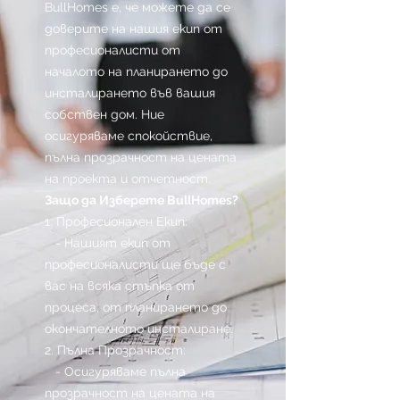
BullHomes е, че можете да се
доверите на нашия екип от
професионалисти от
началото на планирането до
инсталирането във вашия
собствен дом. Ние
осигуряваме спокойствие,
пълна прозрачност на цената
на проекта и отчетност.
Защо да Изберете BullHomes?
1. Професионален Екип:
- Нашият екип от
професионалисти ще бъде с
вас на всяка стъпка от
процеса, от планирането до
окончателното инсталиране.
2. Пълна Прозрачност:
- Осигуряваме пълна
прозрачност на цената на