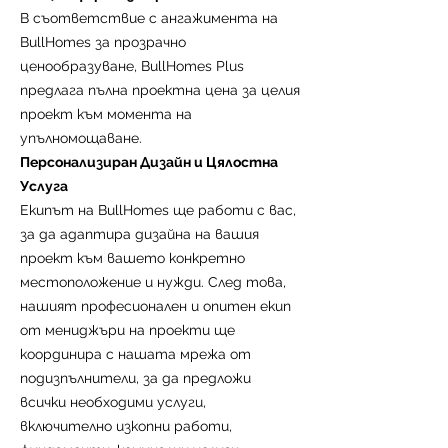
Нашият екип за управление на
В съответствие с ангажимента на
строителството гарантира, че
BullHomes за прозрачно
вашият строителен обект е
ценообразуване, BullHomes Plus
завършен със същата грижа и
предлага пълна проектна цена за целия
качество, които характеризират
проект към момента на
всеки дом на BullHomes.
упълномощаване.
Проект и Дизайн
Персонализиран Дизайн и Цялостна
Основната цел на нашата услуга е
Услуга
създаването на персонализирана
Екипът на BullHomes ще работи с вас,
къща, напълно адаптирана към
за да адаптира дизайна на вашия
нуждите на клиента. В тази фаза
проект към вашето конкретно
клиентът активно участва в
местоположение и нужди. След това,
строителния процес, като очертава
нашият професионален и опитен екип
проекта и избира довършителните
от мениджъри на проекти ще
материали за своя дом. Освен това,
координира с нашата мрежа от
ние визуализираме вашия дом в 3D
подизпълнители, за да предложи
визуализация, за да видите как ще
всички необходими услуги,
изглежда крайният резултат.
включително изкопни работи,
Бюджетиране