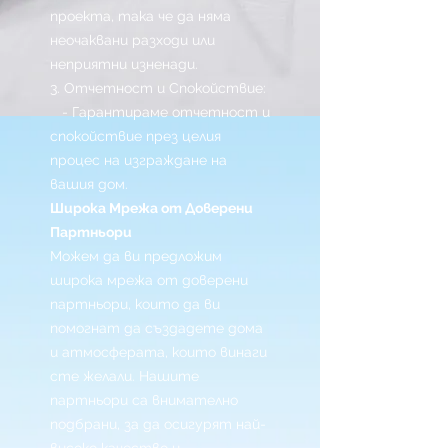
проекта, така че да няма
неочаквани разходи или
неприятни изненади.
3. Отчетност и Спокойствие:
- Гарантираме отчетност и
спокойствие през целия
процес на изграждане на
вашия дом.
Широка Мрежа от Доверени
Партньори
Можем да ви предложим
широка мрежа от доверени
партньори, които да ви
помогнат да създадете дома
и атмосферата, които винаги
сте желали. Нашите
партньори са внимателно
подбрани, за да осигурят най-