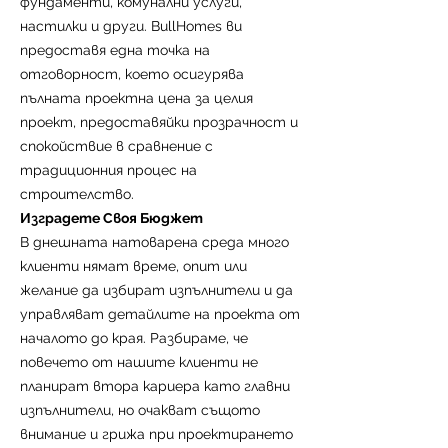
фундаменти, комунални услуги,
След завършване на проекта и
настилки и други. BullHomes ви
избиране на довършителните
предоставя една точка на
материали, нашият архитект и
отговорност, което осигурява
административен екип изчисляват
пълната проектна цена за целия
общия бюджет на строителството и
проект, предоставяйки прозрачност и
продължителността на работите.
спокойствие в сравнение с
Бюджетът е изготвен отговорно и
традиционния процес на
гарантира фиксирана цена за
строителство.
цялостното строителство,
Изградете Своя Бюджет
осигурявайки финансова прозрачност
В днешната натоварена среда много
и сигурност.
клиенти нямат време, опит или
Изберете BullHomes за вашия
желание да избират изпълнители и да
строителен проект и се насладете на
управляват детайлите на проекта от
професионализъм, качество и
началото до края. Разбираме, че
надеждност от началото до края на
повечето от нашите клиенти не
процеса.
планират втора кариера като главни
изпълнители, но очакват същото
внимание и грижа при проектирането