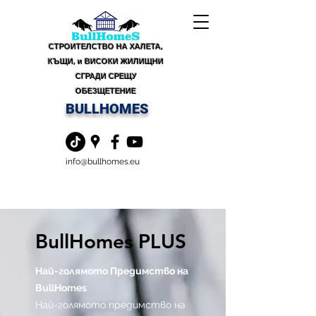
СТРОИТЕЛСТВО НА ХАЛЕТА,
КЪЩИ, и ВИСОКИ ЖИЛИЩНИ
СГРАДИ СРЕЩУ
ОБЕЗЩЕТЕНИЕ
BULLHOMES
info@bullhomes.eu
BullHomes PLUS
Най-голямото Предимство на
BullHomes
Най-голямото предимство на