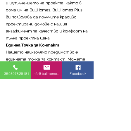
и изпълнението на проекта, както в
дома им на BullHomes. BullHomes Plus
ви позволява да получите красиво
проектирани домове с нашия
ангажимент за качество и комфорт на
пълна проектна цена.
Единна Точка за Контакт
Нашето най-голямо предимство е
единната точка за контакт. Можете
да говорите с нас от началото на
проекта до края. Имаме обучени
+359897829181
info@bullhomes.eu
Facebook
специалисти, които ще ви подкрепят
през целия процес - от закупуване на
земя и управление на проекта, през
идеен проект, изкопни работи и
изграждане на основите, до
довършителните работи като
настилки и оформяне на площадката.
Точката за контакт е в основата на