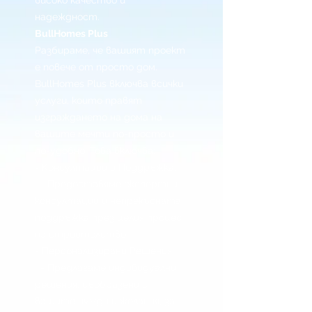
високо качество и
надеждност.
BullHomes Plus
Разбираме, че вашият проект
е повече от просто дом.
BullHomes Plus включва всички
услуги, които правят
изграждането на дома на
вашите мечти по-просто и
по-удобно. Това включва:
- Консултации и Поддръжка:
- Предоставяме експертни
консултации и непрекъсната
поддръжка през целия процес
на строителство.
- Персонализирани Решения:
- Предлагаме индивидуални
решения, съобразени с
вашите нужди и желания, за