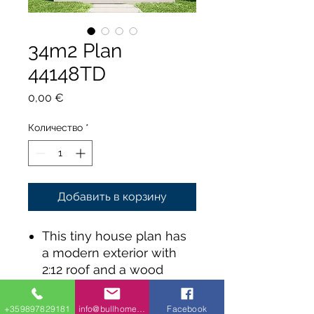
34m2 Plan
44148TD
Цена
0,00 €
Количество
*
Добавить в корзину
This tiny house plan has
a modern exterior with
2:12 roof and a wood
exterior.
A covered porch spans
+359897829181
info@bullhomes.eu
Facebook