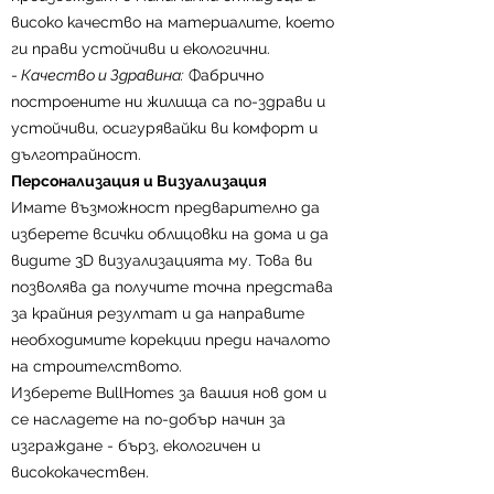
началото на строителството.
високо качество на материалите, което
Прозрачност и Сигурност
ги прави устойчиви и екологични.
Нашите цени са фиксирани и
-
Качество и Здравина:
Фабрично
прозрачни от самото начало, което ви
построените ни жилища са по-здрави и
гарантира сигурна инвестиция.
устойчиви, осигурявайки ви комфорт и
Нашият квалифициран екип е на
дълготрайност.
разположение, за да ви помогне на
Персонализация и Визуализация
всяка стъпка от процеса,
Имате възможност предварително да
осигурявайки безпроблемно и
изберете всички облицовки на дома и да
удовлетворяващо изживяване.
видите 3D визуализацията му. Това ви
Изберете BullHomes за вашия нов дом
позволява да получите точна представа
и се насладете на продукт, който
за крайния резултат и да направите
съчетава качество, естетика и
необходимите корекции преди началото
устойчивост.
на строителството.
Изберете BullHomes за вашия нов дом и
се насладете на по-добър начин за
изграждане - бърз, екологичен и
висококачествен.