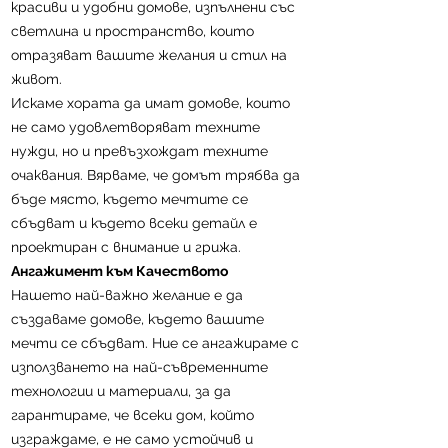
красиви и удобни домове, изпълнени със
светлина и пространство, които
отразяват вашите желания и стил на
живот.
Искаме хората да имат домове, които
не само удовлетворяват техните
нужди, но и превъзхождат техните
очаквания. Вярваме, че домът трябва да
бъде място, където мечтите се
сбъдват и където всеки детайл е
проектиран с внимание и грижа.
Ангажимент към Качеството
Нашето най-важно желание е да
създаваме домове, където вашите
мечти се сбъдват. Ние се ангажираме с
използването на най-съвременните
технологии и материали, за да
гарантираме, че всеки дом, който
изграждаме, е не само устойчив и