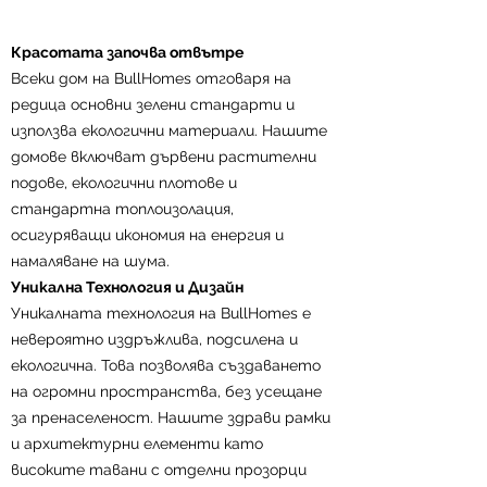
Красотата започва отвътре
Всеки дом на BullHomes отговаря на
редица основни зелени стандарти и
използва екологични материали. Нашите
домове включват дървени растителни
подове, екологични плотове и
стандартна топлоизолация,
осигуряващи икономия на енергия и
намаляване на шума.
Уникална Технология и Дизайн
Уникалната технология на BullHomes е
невероятно издръжлива, подсилена и
екологична. Това позволява създаването
По-Добър Продукт с BullHomes
на огромни пространства, без усещане
Нашите продукти се отличават с
за пренаселеност. Нашите здрави рамки
широки линии, високи тавани,
и архитектурни елементи като
стъклени врати и модерен дизайн.
високите тавани с отделни прозорци
Строим по-бързо от традиционното