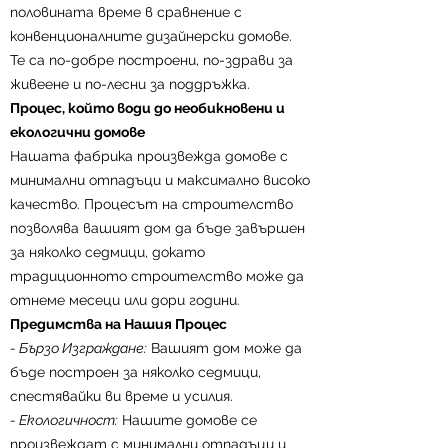
половината време в сравнение с
светлина.
конвенционалните дизайнерски домове.
- Енергийна Ефективност:
Нашите
Те са по-добре построени, по-здрави за
домове са проектирани да бъдат
живеене и по-лесни за поддръжка.
енергийно ефективни, което намалява
Процес, който води до необикновени и
разходите за енергия и минимизира
екологични домове
въздействието върху околната среда.
Нашата фабрика произвежда домове с
- Екологичност:
Къщите ни имат
минимални отпадъци и максимално високо
минимално въздействие върху
качество. Процесът на строителство
околната среда и са в хармония с
позволява вашият дом да бъде завършен
природата.
за няколко седмици, докато
Персонализирани Решения
традиционното строителство може да
С BullHomes можете да видите
отнеме месеци или дори години.
вашата къща, проектирана в реална
Предимства на Нашия Процес
3D визуализация, заедно с
- Бързо Изграждане:
Вашият дом може да
перфектното оформление. Това ви
бъде построен за няколко седмици,
позволява да имате ясна представа за
спестявайки ви време и усилия.
крайния резултат и да направите
- Екологичност:
Нашите домове се
необходимите корекции преди
произвеждат с минимални отпадъци и