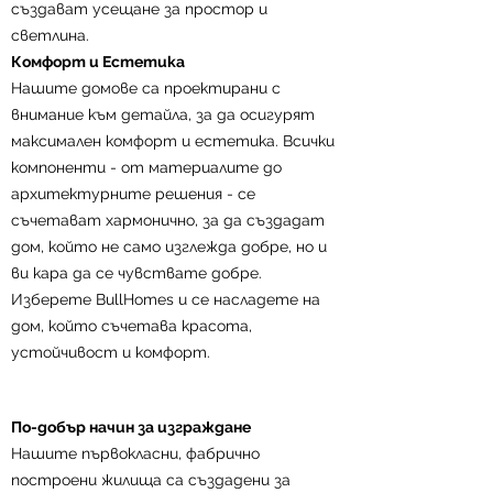
създават усещане за простор и
строителство, предлагайки домове,
светлина.
които са лесни за поддръжка,
Комфорт и Естетика
здравословни за живеене, просторни,
Нашите домове са проектирани с
светли, енергийно ефективни и
внимание към детайла, за да осигурят
екологични.
максимален комфорт и естетика. Всички
Предимства на Нашите Домове
компоненти - от материалите до
- Бързо Строителство:
Построяваме
архитектурните решения - се
вашия дом за по-малко от два месеца,
съчетават хармонично, за да създадат
благодарение на нашия обучен и
дом, който не само изглежда добре, но и
специализиран екип.
ви кара да се чувствате добре.
- Здравословна Среда:
Нашите домове
Изберете BullHomes и се насладете на
са проектирани да осигурят
дом, който съчетава красота,
здравословна и комфортна среда за
устойчивост и комфорт.
живеене.
- Простор и Светлина:
Високите
тавани и широките линии създават
По-добър начин за изграждане
усещане за простор, докато
Нашите първокласни, фабрично
стъклените врати и прозорци
построени жилища са създадени за
максимално използват естествената