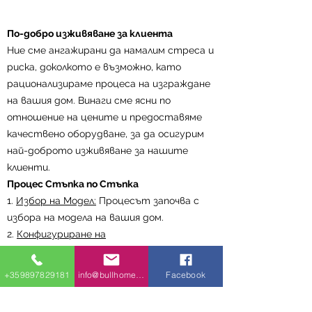
По-добро изживяване за клиента
Ние сме ангажирани да намалим стреса и
риска, доколкото е възможно, като
рационализираме процеса на изграждане
на вашия дом. Винаги сме ясни по
отношение на цените и предоставяме
качествено оборудване, за да осигурим
най-доброто изживяване за нашите
клиенти.
Процес Стъпка по Стъпка
1.
Избор на Модел:
Процесът започва с
избора на модела на вашия дом.
2.
Конфигуриране на
Функциите:
Конфигурирайте функциите
с безброй луксозни покрития и аксесоари,
+359897829181
info@bullhomes.eu
Facebook
за да създадете дом, който отразява
вашия стил и нужди.