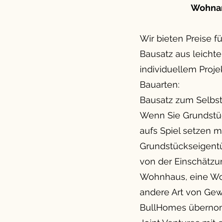
Wohnan
Wir bieten Preise f
Bausatz aus leicht
individuellem Proje
Bauarten:
Bausatz zum Selbst
Wenn Sie Grundstüc
aufs Spiel setzen m
Grundstückseigentü
von der Einschätzun
Wohnhaus, eine Woh
andere Art von Gewe
BullHomes übernom