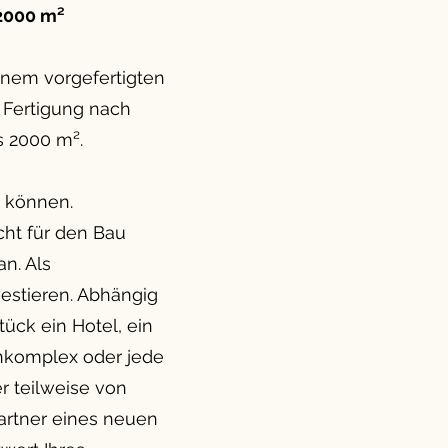
2000 m²
einem vorgefertigten
 Fertigung nach
s 2000 m².
n können.
ht für den Bau
n. Als
estieren. Abhängig
ück ein Hotel, ein
enkomplex oder jede
r teilweise von
rtner eines neuen