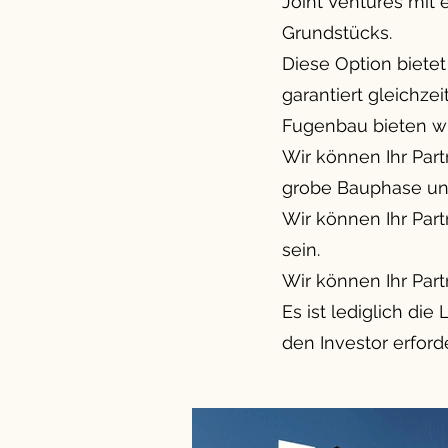
Joint Ventures mit
Grundstücks.
Diese Option biete
garantiert gleichze
Fugenbau bieten wi
Wir können Ihr Par
grobe Bauphase und
Wir können Ihr Part
sein.
Wir können Ihr Part
Es ist lediglich di
den Investor erfor