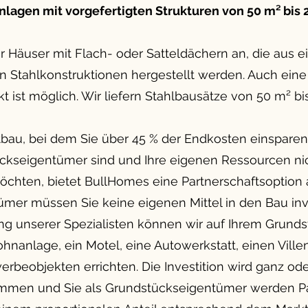
lagen mit vorgefertigten Strukturen von 50 m² bis 
ür Häuser mit Flach- oder Satteldächern an, die aus 
en Stahlkonstruktionen hergestellt werden. Auch eine
kt ist möglich. Wir liefern Stahlbausätze von 50 m² bi
bau, bei dem Sie über 45 % der Endkosten einspare
kseigentümer sind und Ihre eigenen Ressourcen nic
öchten, bietet BullHomes eine Partnerschaftsoption a
mer müssen Sie keine eigenen Mittel in den Bau inv
g unserer Spezialisten können wir auf Ihrem Grundst
nanlage, ein Motel, eine Autowerkstatt, einen Vill
rbeobjekten errichten. Die Investition wird ganz ode
men und Sie als Grundstückseigentümer werden Pa