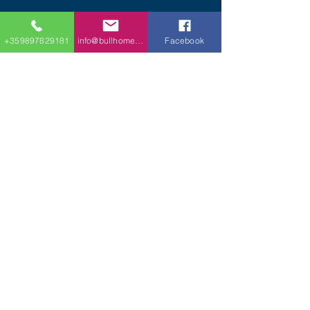
+359897829181
info@bullhomes.eu
Facebook