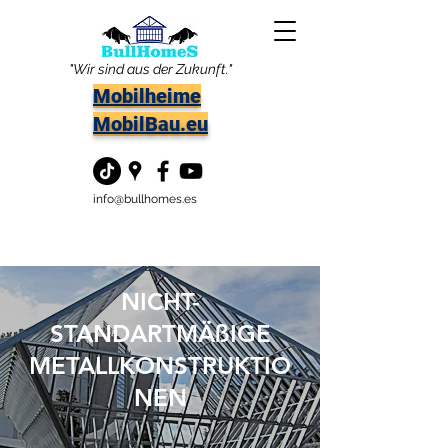
"Wir sind aus der Zukunft."
Mobilheime
MobilBau.eu
info@bullhomes.es
NICHT-
STANDARTMÄßIGE
METALLKONSTRUKTIO
NEN