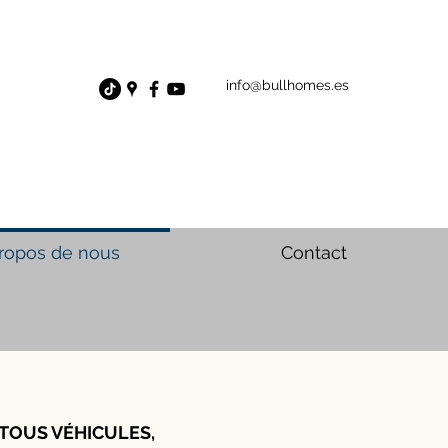
info@bullhomes.es
ropos de nous
Contact
 TOUS VÉHICULES,