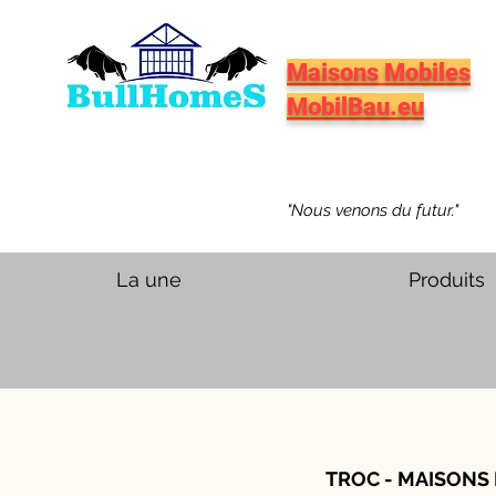
Maisons Mobiles
MobilBau.eu
"Nous venons du futur."
La une
Produits
TROC - MAISONS 