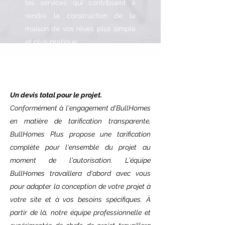
les services qui contribuent à
rendre la construction de la
maison de vos rêves plus simple
et plus pratique.
Un devis total pour le projet.
Construction du site:
Conformément à l'engagement d'BullHomes
Notre équipe de gestion de la
en matière de tarification transparente,
construction vous assure que votre
BullHomes Plus propose une tarification
chantier de construction sera terminé avec
complète pour l'ensemble du projet au
le même soin et la même qualité que
moment de l'autorisation. L'équipe
votre maison BullHomes.
BullHomes travaillera d'abord avec vous
pour adapter la conception de votre projet à
Projet et conception:
votre site et à vos besoins spécifiques. À
Le but principal du service est la création
partir de là, notre équipe professionnelle et
d'une maison personnalisée, s'adaptant