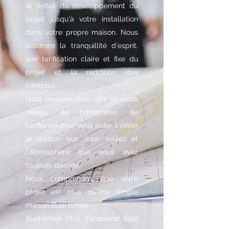
le début du développement du
projet jusqu'à votre installation
dans votre propre maison. Nous
assurons la tranquillité d'esprit,
une tarification claire et fixe du
projet et la reddition des
comptes.
Nous pouvons vous offrir un vaste
réseau de partenaires de
confiance pour vous aider à créer
la maison que vous voulez et
l'atmosphère que vous avez
toujours désirée.
Nous comprenons que votre
projet est plus qu'une simple
maison BullHomes.
BullHomes Plus comprend tous