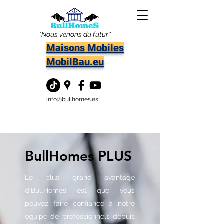
"Nous venons du futur."
Maisons Mobiles
MobilBau.eu
info@bullhomes.es
BullHomes PLUS
Le plus grand avantage
d'BullHomes est que vous
pouvez faire confiance à notre
équipe de professionnels depuis