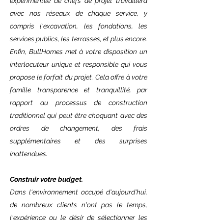
expérimentée de chefs de projet travaillera
aux besoins du client. Dans cette phase, le
avec nos réseaux de chaque service, y
client participe au processus, façonne le
compris l'excavation, les fondations, les
projet et choisit les matériaux de finition
services publics, les terrasses, et plus encore.
pour sa maison.
Enfin, BullHomes met à votre disposition un
N'oubliez pas que nous visualisons votre
interlocuteur unique et responsible qui vous
maison en trois dimensions.
propose le forfait du projet. Cela offre à votre
famille transparence et tranquillité, par
Offre:
rapport au processus de construction
Après l'achèvement du projet (la
traditionnel qui peut être choquant avec des
conception de la maison est terminée et
ordres de changement, des frais
les finitions sélectionnées), le bureau
supplémentaires et des surprises
administratif calcule le budget total de la
inattendues.
construction et la durée des travaux.
L'offre budgétaire faite avec
Construir votre budget.
responsabilité, garantit un prix fixe pour
Dans l'environnement occupé d'aujourd'hui,
l'ensemble du processus.
de nombreux clients n'ont pas le temps,
l'expérience ou le désir de sélectionner les