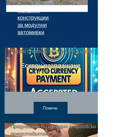
Метални
конструкции
за модулни
автомивки
Първо строим, после заплащате
Ескроу разплащане
Повече
Предлагаме ви изгодно търговско
представителство