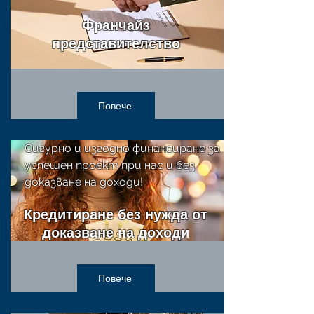
Франчайз
представителство
Повече
Сигурно и изгодно финансиране за
успешен проект при нас и без
доказване на доходи!
Кредитиране без нужда от
доказване на доходи
Повече