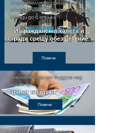
Строителство срещу
обезщетение на халета, къщи, и
сгради до 6 етажа
Изграждане на халета и
сгради срещу обезщетение.
Повече
Спечелете пари от въздуха над
покрива ви
Пари от въздуха
Повече
Специално предложение за