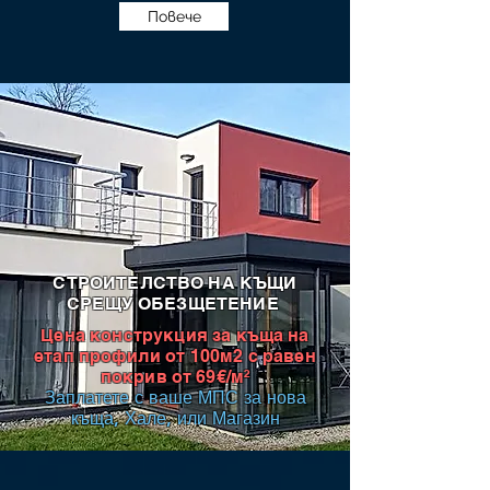
Повече
СТРОИТЕЛСТВО НА КЪЩИ
СРЕЩУ ОБЕЗЩЕТЕНИЕ
Цена конструкция за къща на
етап профили от 100м2 с равен
покрив от 69€/м²
Заплатете с ваше МПС за нова
къща, Хале, или Магазин