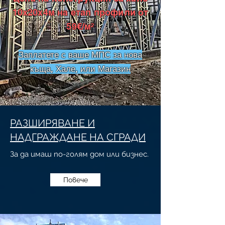
10х20х4м на етап профили от
59€/м²​​​
Заплатете с ваше МПС за нова
къща, Хале, или Магазин
РАЗШИРЯВАНЕ И
НАДГРАЖДАНЕ НА СГРАДИ
За да имаш по-голям дом или бизнес.
Повече