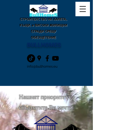
СТРОИТЕЛСТВО НА ХАЛЕТА,
КЪЩИ, и ВИСОКИ ЖИЛИЩНИ
СГРАДИ СРЕЩУ
ОБЕЗЩЕТЕНИЕ
BULLHOMES
info@bullhomes.eu
Нашият приоритет са
сбъднатите Ви мечти.