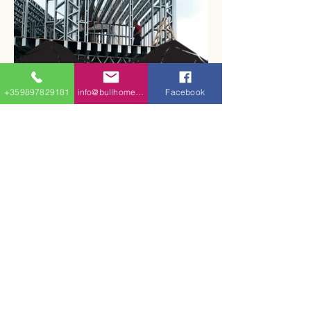
+359897829181
info@bullhomes.eu
Facebook