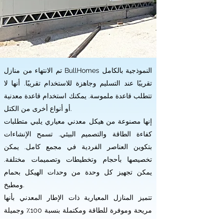
تم الانتهاء من منازل BullHomes النموذجية بالكامل
تقريبًا عند التسليم وجاهزة للاستخدام تقريبًا. أنها لا
تتطلب قاعدة ملموسة. يمكنك استخدام قاعدة معدنية
أو أنواع أخرى من الكتل.
إنها مصنوعة من هيكل معدني معياري يلبي متطلبات
كفاءة الطاقة والتصميم البيئي. تسمح الإنشاءات
بتكوين العناصر الفردية في مجمع كامل. يمكن
تخصيصها بأحجام وتخطيطات وتصميمات مختلفة.
يمكن تجهيز كل وحدة من وحدات الهيكل بحمام
ومطبخ.
تتميز المنازل المعيارية ذات الإطار المعدني بأنها
مريحة وموفرة للطاقة ومكتملة بنسبة 100٪ وجميلة