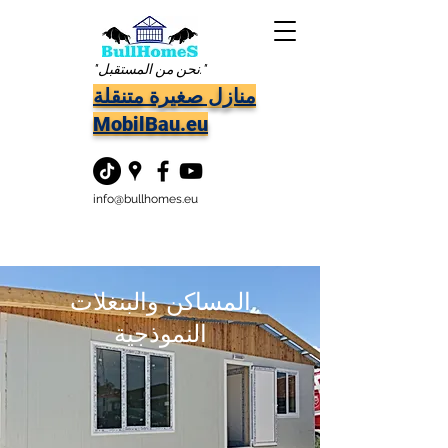
"نحن من المستقبل."
منازل صغيرة متنقلة
MobilBau.eu
info@bullhomes.eu
المساكن والبنغلات
النموذجية