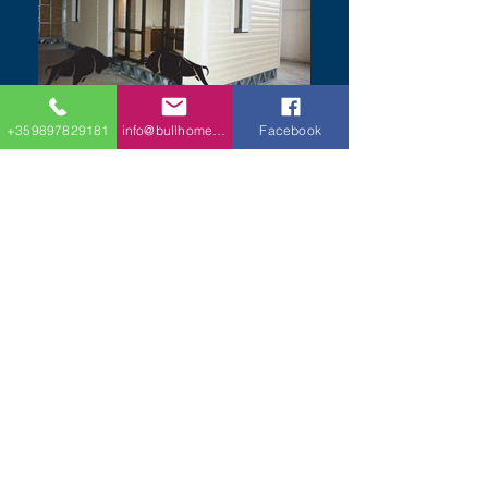
+359897829181
info@bullhomes.eu
Facebook