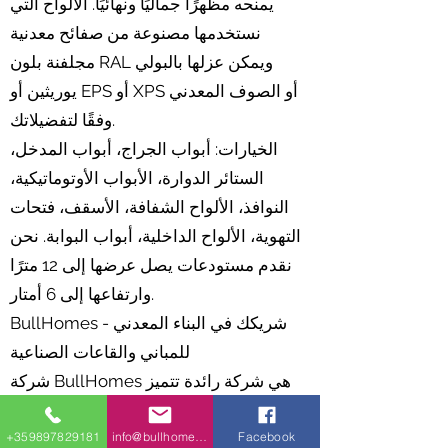
يمنحه مظهرًا جماليًا ونهائيًا. الألواح التي
نستخدمها مصنوعة من صفائح معدنية
مجلفنة بلون RAL ويمكن عزلها بالبولي
يوريثين أو EPS أو XPS أو الصوف المعدني
وفقًا لتفضيلاتك.
الخيارات: أبواب الجراج، أبواب المدخل،
الستائر الدوارة، الأبواب الأوتوماتيكية،
النوافذ، الألواح الشفافة، الأسقف، فتحات
التهوية، الألواح الداخلية، أبواب البوابة. نحن
نقدم مستودعات يصل عرضها إلى 12 مترًا
وارتفاعها إلى 6 أمتار.
BullHomes - شريكك في البناء المعدني
للمباني والقاعات الصناعية
شركة BullHomes هي شركة رائدة تتميز
بخبرتها ونهجها المبتكر وسعيها المستمر
+359897829181
info@bullhomes.eu
Facebook
لتحقيق الجودة الممتازة، وهي شركة