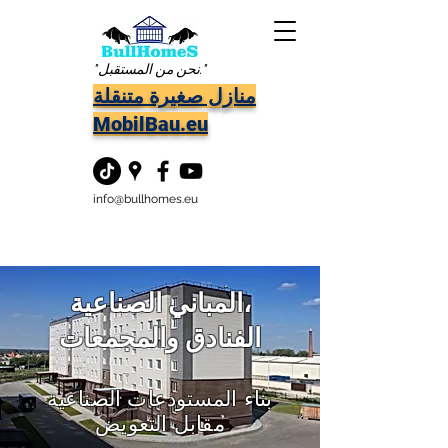
"نحن من المستقبل."
منازل صغيرة متنقلة
MobilBau.eu
info@bullhomes.eu
المباني الصناعية،
الفنادق والمجمعات
بناء المستودعات الصناعية
مقابل التعويض