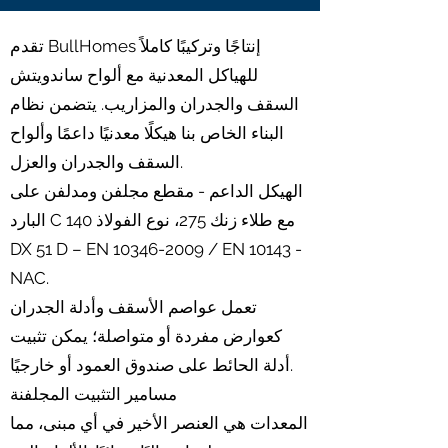
تقدم BullHomes إنتاجًا وتركيبًا كاملاً
للهياكل المعدنية مع ألواح ساندويتش
السقف والجدران والمزاريب. يتضمن نظام
البناء الخاص بنا هيكلًا معدنيًا داعمًا وألواح
السقف والجدران والعزل.
الهيكل الداعم - مقطع مجلفن ومدلفن على
البارد C 140 مع طلاء زنك 275، نوع الفولاذ
DX 51 D – EN 10346-2009 / EN 10143 -
NAC.
تعمل عواصم الأسقف وأدلة الجدران
كعوارض مفردة أو متواصلة؛ يمكن تثبيت
أدلة الحائط على صندوق العمود أو خارجيًا.
مسامير التثبيت المجلفنة
المعدات هي العنصر الأخير في أي مبنى، مما