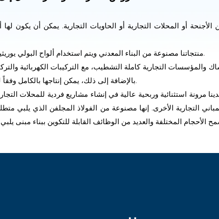
منتجاتنا مصنوعة من البناء المعدني ويتم استخدام ألواح البولي يوريثين العازلة لتحقيق عزل حراري عالي.
اك والمؤسسات التجارية كاملة التشطيب، مع التركيبات الكهربائية والتركي
من الألومنيوم أو PVC. بالإضافة إلى ذلك، يمكن إنتاجها بالكامل وفقاً لطلب العميل.
ينا مرونة استثنائية وربحية عالية في إنشاء مشاريع فردية للمحلات التجار
المباني التجارية الأخرى. إنها مصنوعة من الفولاذ المجلفن الذي يلبي متطل