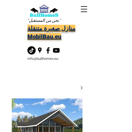
"نحن من المستقبل."
منازل صغيرة متنقلة
MobilBau.eu
info@bullhomes.eu