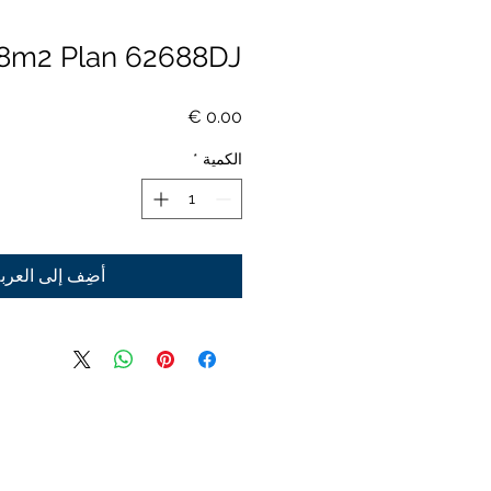
8m2 Plan 62688DJ
السعر
الكمية
*
أضِف إلى العرب