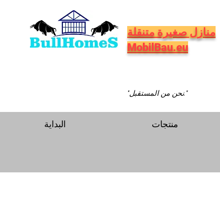
منازل صغيرة متنقلة
MobilBau.eu
"نحن من المستقبل."
منتجات
البداية