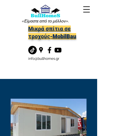
«Είμαστε από το μέλλον».
Μικρά σπίτια σε
τροχούς-MobilBau
info@bullhomes.gr