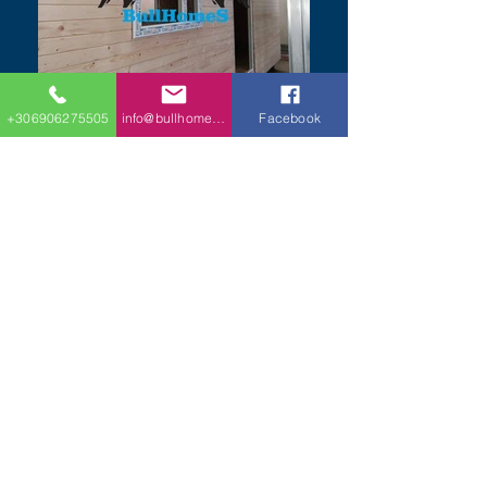
+306906275505
info@bullhomes.eu
Facebook