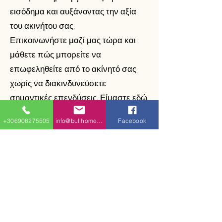
εισόδημα και αυξάνοντας την αξία
του ακινήτου σας.
Επικοινωνήστε μαζί μας τώρα και
μάθετε πώς μπορείτε να
επωφεληθείτε από το ακίνητό σας
χωρίς να διακινδυνεύσετε
σημαντικές επενδύσεις. Είμαστε εδώ
για να σας προσφέρουμε
+306906275505
info@bullhomes.eu
Facebook
εξατομικευμένες λύσεις με βάση τις
ανάγκες και τους στόχους σας.
Μάθετε πώς μπορούμε να κάνουμε
το ακίνητό σας πιο κερδοφόρο χωρίς
να επενδύσουμε επιπλέον πόρους.