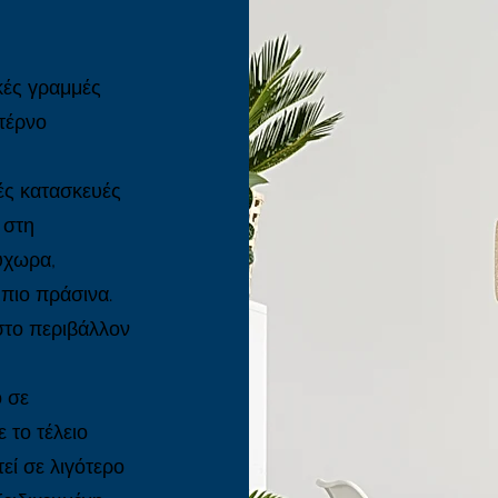
κές γραμμές
ντέρνο
ές κατασκευές
 στη
ρύχωρα,
 πιο πράσινα.
στο περιβάλλον
ο σε
 το τέλειο
εί σε λιγότερο