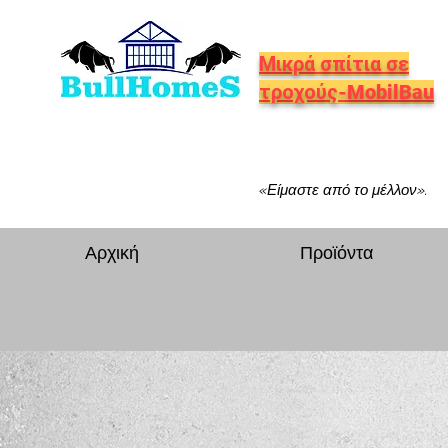
Μικρά σπίτια σε
τροχούς-MobilBau
«Είμαστε από το μέλλον».
Αρχική
Προϊόντα