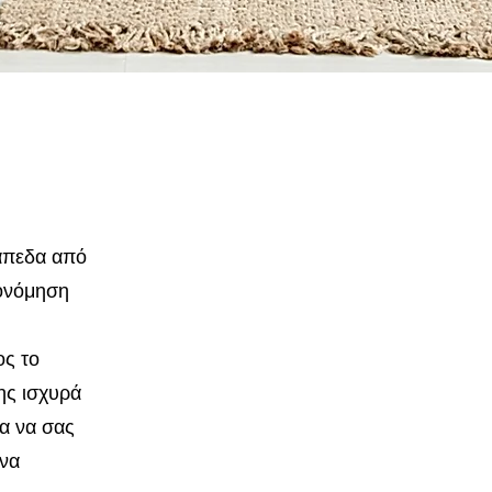
δάπεδα από
κονόμηση
ος το
ης ισχυρά
α να σας
 να