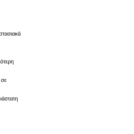
στασιακά
λότερη
 σε
διάστατη