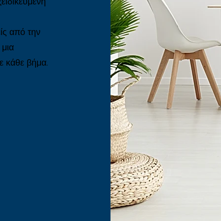
ξειδικευμένη
είς από την
 μια
ε κάθε βήμα.