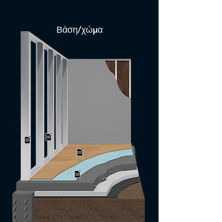
Βάση/χώμα