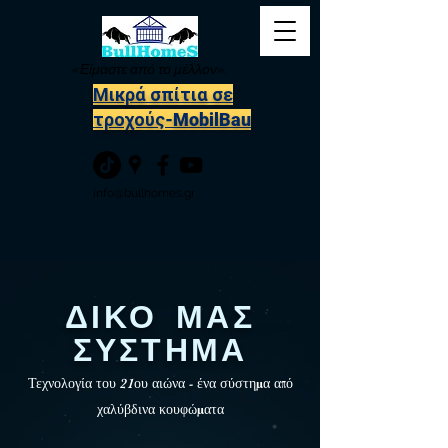
«Είμαστε από το μέλλον».
Μικρά σπίτια σε
τροχούς-MobilBau
info@bullhomes.gr
ΔΙΚΟ ΜΑΣ
ΣΥΣΤΗΜΑ
​Τεχνολογία του 21ου αιώνα - ένα σύστημα από
χαλύβδινα κουφώματα