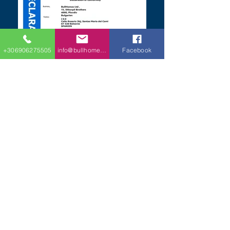
+306906275505
info@bullhomes.eu
Facebook
Διεύθυνση​
18 χιλιόμετρο, στην εθνική οδό Θεσσαλονίκης
- Νέων Μουδανιών