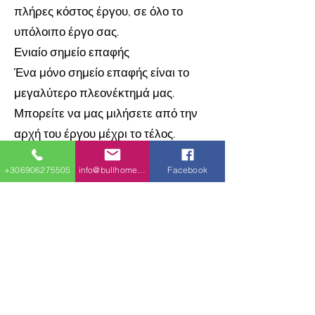
πλήρες κόστος έργου, σε όλο το
υπόλοιπο έργο σας.
Ενιαίο σημείο επαφής
Ένα μόνο σημείο επαφής είναι το
μεγαλύτερο πλεονέκτημά μας.
Μπορείτε να μας μιλήσετε από την
αρχή του έργου μέχρι το τέλος.
Έχουμε εκπαιδευμένους ανθρώπους
+306906275505
info@bullhomes.eu
Facebook
που ξεκινούν με την αγορά γης,
περνούν από τη διαχείριση έργων,
τον εννοιολογικό σχεδιασμό, τις
εργασίες θεμελίωσης, τις εκσκαφές,
τις οικονομικές συμβουλές και τις
τελευταίες πινελιές - καταστρώματα,
διαμόρφωση του χώρου, δρόμους και