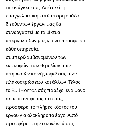
αυτή τη φάση, ο πελάτης συμμετέχει στη
τις ανάγκες σας. Από εκεί, η
διαδικασία κατασκευής σκιαγραφώντας
επαγγελματική και έμπειρη ομάδα
το έργο και επιλέγοντας τα υλικά
διευθυντών έργων μας θα
φινιρίσματος για το σπίτι του.
συνεργαστεί με τα δίκτυα
Να θυμάστε ότι οραματιζόμαστε το σπίτι
υπεργολάβων μας για να προσφέρει
σας σε τρεις διαστάσεις
κάθε υπηρεσία,
προϋπολογισμός:
συμπεριλαμβανομένων των
Μετά την ολοκλήρωση του έργου (η
μελέτη της κατοικίας έχει ήδη
εκσκαφών, των θεμελίων, των
ολοκληρωθεί και επιλέγονται οι
υπηρεσιών κοινής ωφέλειας, των
ποιότητες των τελειωμάτων), ο
πλακοστρώσεων και άλλων. Τέλος,
αρχιτέκτονας (με το διοικητικό γραφείο)
το BullHomes σάς παρέχει ένα μόνο
υπολογίζει τον συνολικό προϋπολογισμό
σημείο αναφοράς που σας
κατασκευής και τη διάρκεια των
προσφέρει το πλήρες κόστος του
εργασιών.
έργου για ολόκληρο το έργο. Αυτό
Ένας υπεύθυνος προϋπολογισμός,
προσφέρει στην οικογένειά σας
εγγυώντας μια σταθερή τιμή για