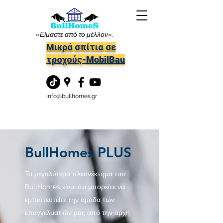
«Είμαστε από το μέλλον».
Μικρά σπίτια σε
τροχούς-MobilBau
info@bullhomes.gr
BullHomes PLUS
​Το μεγαλύτερο πλεονέκτημα του
BullHomes είναι ότι μπορείτε να
εμπιστευτείτε την ομάδα των
επαγγελματιών μας από την αρχή