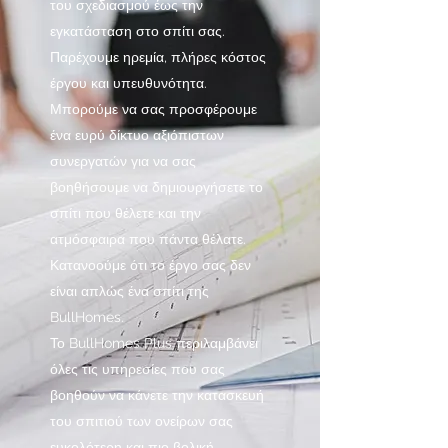
του σχεδιασμού έως την
εγκατάσταση στο σπίτι σας.
Παρέχουμε ηρεμία, πλήρες κόστος
έργου και υπευθυνότητα.
Μπορούμε να σας προσφέρουμε
ένα ευρύ δίκτυο αξιόπιστων
συνεργατών για να σας
βοηθήσουμε να δημιουργήσετε το
σπίτι που θέλετε και την
ατμόσφαιρα που πάντα θέλατε.
Κατανοούμε ότι το έργο σας δεν
είναι απλώς ένα σπίτι της
BullHomes.
Το BullHomes Plus περιλαμβάνει
όλες τις υπηρεσίες που σας
βοηθούν να κάνετε την κατασκευή
του σπιτιού των ονείρων σας
ευκολότερη και πιο βολική.