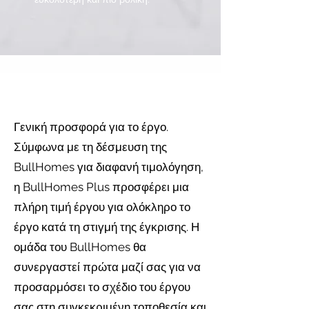
Κατασκευή αντικειμένου
Γενική προσφορά για το έργο.
Η ομάδα διαχείρισης κατασκευών μας
Σύμφωνα με τη δέσμευση της
διασφαλίζει ότι το εργοτάξιό σας έχει
BullHomes για διαφανή τιμολόγηση,
τελειώσει με την ίδια φροντίδα και
η BullHomes Plus προσφέρει μια
ποιότητα όπως το σπίτι σας στο
πλήρη τιμή έργου για ολόκληρο το
BullHomes.
έργο κατά τη στιγμή της έγκρισης. Η
Έργο και σχεδιασμός:
ομάδα του BullHomes θα
Ο κύριος σκοπός της υπηρεσίας είναι η
συνεργαστεί πρώτα μαζί σας για να
δημιουργία ενός προσαρμοσμένου
σπιτιού,
προσαρμόσει το σχέδιο του έργου
προσαρμογή στις ανάγκες του πελάτη. Σε
σας στη συγκεκριμένη τοποθεσία και