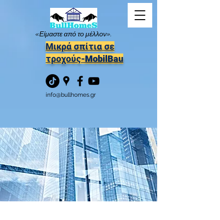
«Είμαστε από το μέλλον».
Μικρά σπίτια σε
τροχούς-MobilBau
info@bullhomes.gr