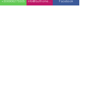
+306906275505
info@bullhomes.eu
Facebook