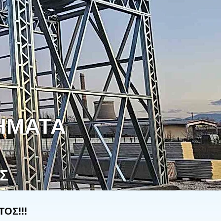
,
ΗΜΑΤΑ
Σ
ΟΣ!!!​