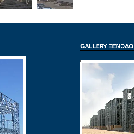
GALLERY ΞΕΝΟΔΟ