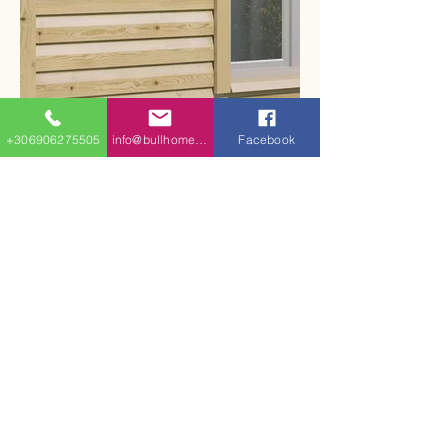
+306906275505
info@bullhomes.eu
Facebook