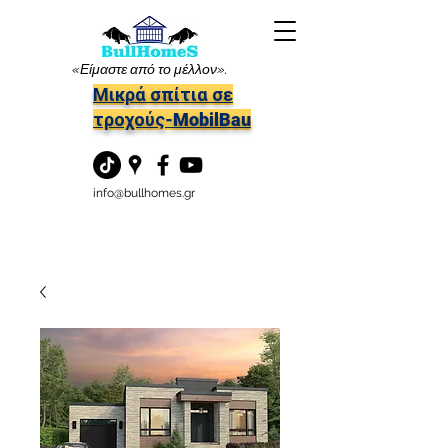
«Είμαστε από το μέλλον».
Μικρά σπίτια σε
τροχούς-MobilBau
info@bullhomes.gr