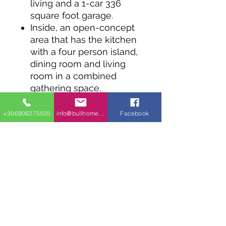
living and a 1-car 336
square foot garage.
Inside, an open-concept
area that has the kitchen
with a four person island,
dining room and living
room in a combined
gathering space.
The bedrooms are
located in front with
+306906275505
info@bullhomes.eu
Facebook
laundry tucked behind bi-
fold doors.
Διεύθυνση​
18 χιλιόμετρο, στην εθνική οδό Θεσσαλονίκης
- Νέων Μουδανιών