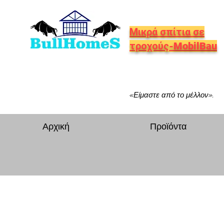
Μικρά σπίτια σε
τροχούς-MobilBau
«Είμαστε από το μέλλον».
Αρχική
Προϊόντα