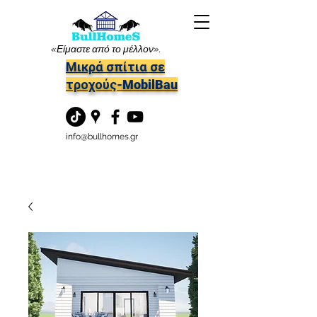
«Είμαστε από το μέλλον».
Μικρά σπίτια σε
τροχούς-MobilBau
info@bullhomes.gr