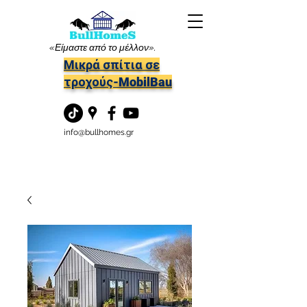
«Είμαστε από το μέλλον».
Μικρά σπίτια σε
τροχούς-MobilBau
info@bullhomes.gr