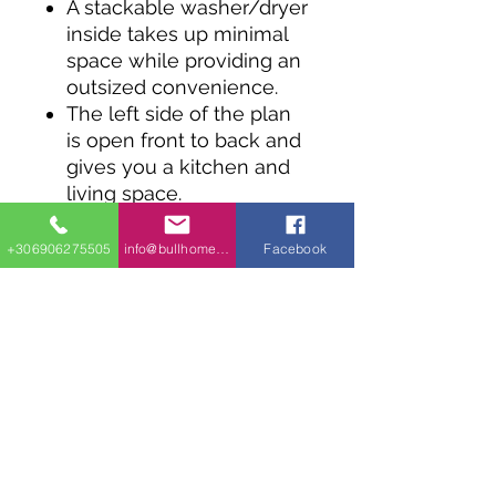
A stackable washer/dryer
inside takes up minimal
space while providing an
outsized convenience.
The left side of the plan
is open front to back and
gives you a kitchen and
living space.
A good-sized bedroom
for a home of this size
+306906275505
info@bullhomes.eu
Facebook
occupies the right side
along with a full bath.
Διεύθυνση​
18 χιλιόμετρο, στην εθνική οδό Θεσσαλονίκης
- Νέων Μουδανιών