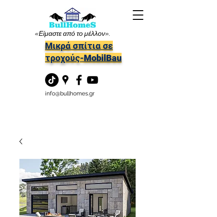
«Είμαστε από το μέλλον».
Μικρά σπίτια σε
τροχούς-MobilBau
info@bullhomes.gr