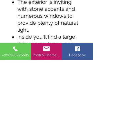
The exterior is inviting
with stone accents and
numerous windows to
provide plenty of natural
light.
Inside you'll find a large
living room that opens up
to a full kitchen.
+306906275505
info@bullhomes.eu
Facebook
Both bedrooms share a
bathroom.
Διεύθυνση​
18 χιλιόμετρο, στην εθνική οδό Θεσσαλονίκης
- Νέων Μουδανιών
Θεσσαλονίκη - Κόμβος Νέο Ρύσιο
Κινητό τηλέφωνο:
+30 690 627 55 05
Phone