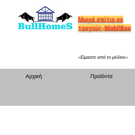
Μικρά σπίτια σε
τροχούς-MobilBau
«Είμαστε από το μέλλον».
Αρχική
Προϊόντα