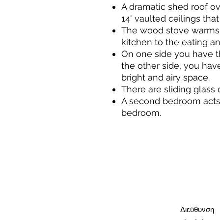
A dramatic shed roof ov
14' vaulted ceilings that
The wood stove warms t
kitchen to the eating an
On one side you have th
the other side, you hav
bright and airy space.
There are sliding glass 
A second bedroom acts a
bedroom.
Διεύθυνση​