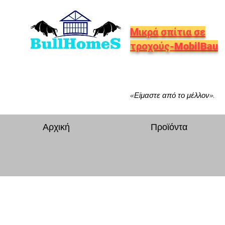
Μικρά σπίτια σε
τροχούς-MobilBau
«Είμαστε από το μέλλον».
Αρχική
Προϊόντα