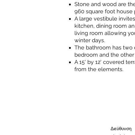
Stone and wood are the 
960 square foot house 
A large vestibule invit
kitchen, dining room and
living room allowing yo
winter days.
The bathroom has two d
bedroom and the other 
A 15' by 12' covered ter
from the elements.
Διεύθυνση​