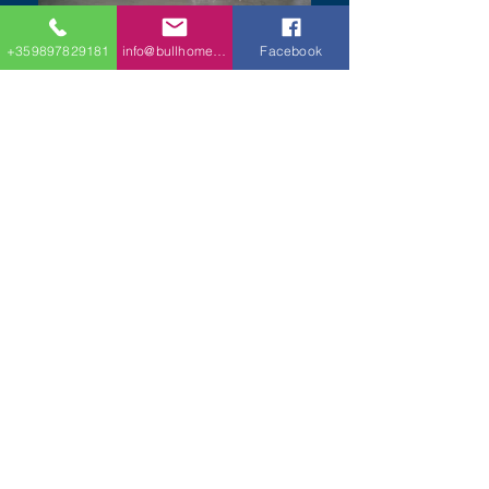
+359897829181
info@bullhomes.eu
Facebook