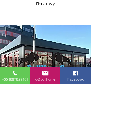
Понатаму
+359897829181
info@bullhomes.eu
Facebook
МОДУЛАРНИ ДОМОВИ И
БУНГАЛОВИ