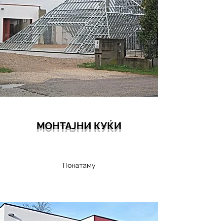
МОНТАЈНИ КУЌИ
Поцинкувана челична конструкција.
Понатаму