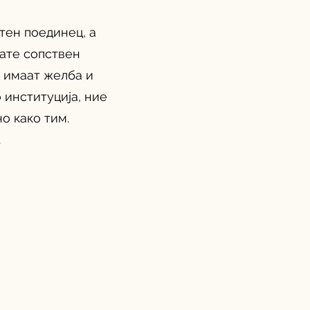
тен поединец, а
мате сопствен
а имаат желба и
 институција, ние
о како тим.
.