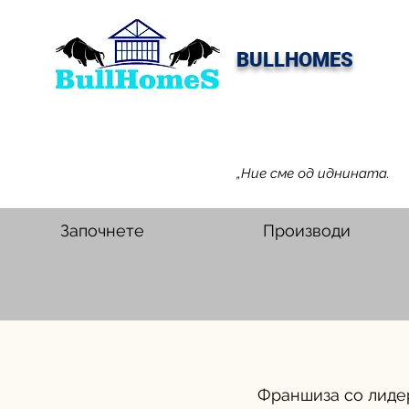
BULLHOMES
„Ние сме од иднината.
Започнете
Производи
Франшиза со лиде