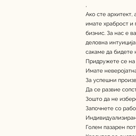
,
Ако сте архитект,
имате храброст и 
бизнис. За нас е 
деловна интуиција
сакаме да бидете 
Придружете се на 
Имате неверојатн
За успешни произв
Да се ​​развие соп
Зошто да не избер
Започнете со рабо
Индивидуализиран 
Голем пазарен пот