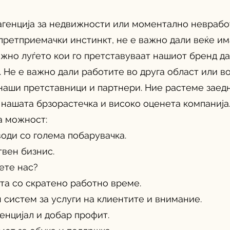
 агенција за недвижности или моментално неврабо
претприемачки инстинкт, не е важно дали веќе и
важно луѓето кои го претставуваат нашиот бренд д
. Не е важно дали работите во друга област или во
наши претставници и партнери. Ние растеме заедн
нашата брзорастечка и високо оценета компанија
а можност:
оди со голема побарувачка.
ствен бизнис.
ете нас?
та со скратено работно време.
систем за услуги на клиентите и внимание.
енцијал и добар профит.