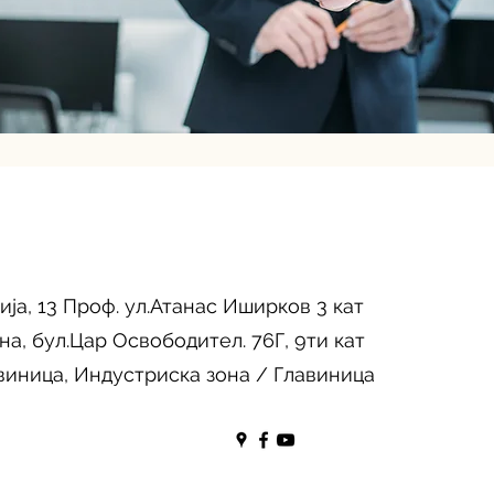
ија, 13 Проф. ул.Атанас Иширков 3 кат
на, бул.Цар Освободител. 76Г, 9ти кат
виница, Индустриска зона / Главиница