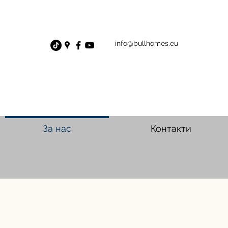
info@bullhomes.eu
За нас
Контакти