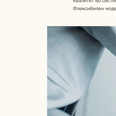
Квалитет во систе
Флексибилен моде