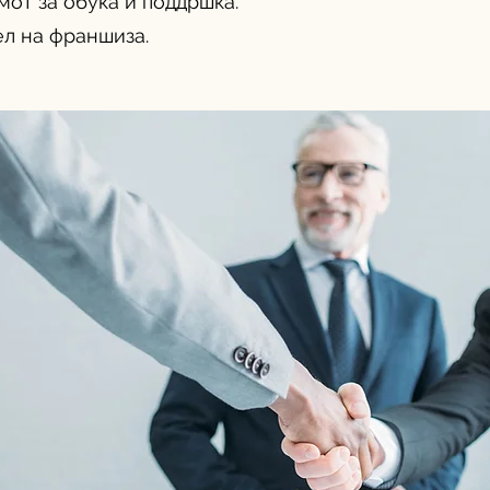
мот за обука и поддршка.
л на франшиза.