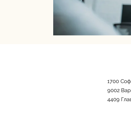
1700 Соф
9002 Вар
4409 Гла