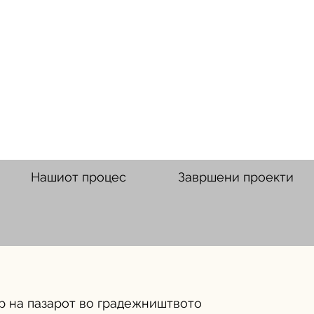
Нашиот процес
Завршени проекти
р на пазарот во градежништвото