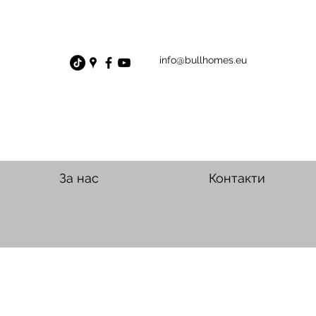
info@bullhomes.eu
За нас
Контакти