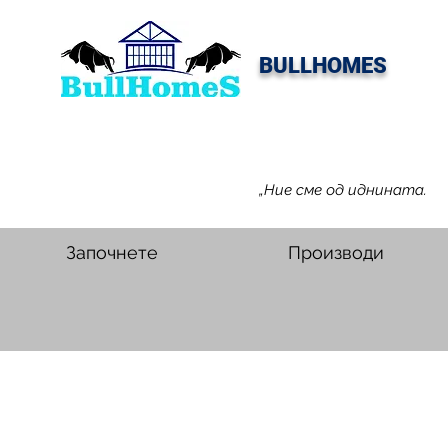
BULLHOMES
„Ние сме од иднината.
Започнете
Производи