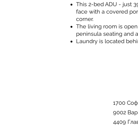
This 2-bed ADU - just 3
face with a covered po
corner.
The living room is open
peninsula seating and a
Laundry is located behi
1700 Соф
9002 Вар
4409 Гла