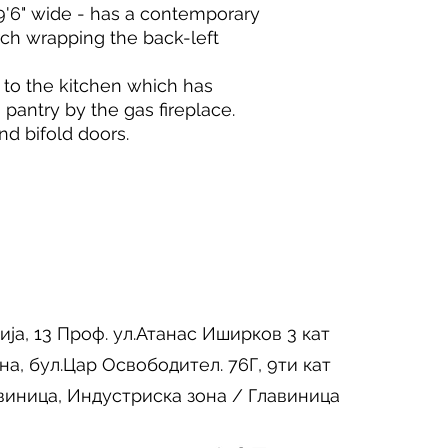
9'6" wide - has a contemporary
rch wrapping the back-left
 to the kitchen which has
 pantry by the gas fireplace.
nd bifold doors.
ија, 13 Проф. ул.Атанас Иширков 3 кат
на, бул.Цар Освободител. 76Г, 9ти кат
виница, Индустриска зона / Главиница