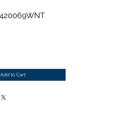
n 420069WNT
Add to Cart