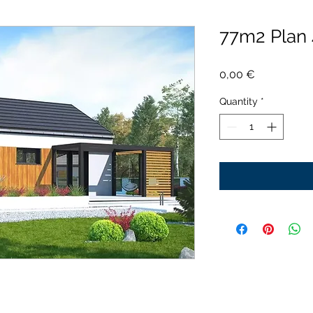
77m2 Pla
Price
0,00 €
Quantity
*